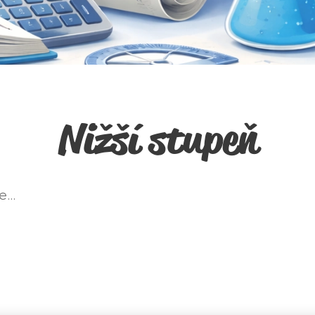
Nižší stupeň
...